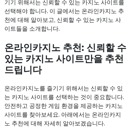
기기 위해서는 신뢰할 수 있는 카지노 사이트를
선택해야 합니다. 이 글에서는 온라인카지노 추
천에 대해 알아보고, 신뢰할 수 있는 카지노 사
이트들을 소개합니다.
온라인카지노 추천: 신뢰할 수
있는 카지노 사이트만을 추천
드립니다
온라인카지노를 즐기기 위해서는 신뢰할 수 있
는 카지노 사이트를 선택하는 것이 중요합니다.
안전하고 공정한 게임 환경을 제공하는 카지노
사이트를 찾아보세요. 아래에서는 온라인카지
노 추천에 대해 자세히 알아보겠습니다.