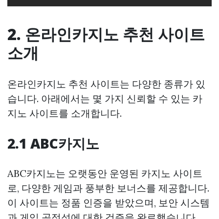
2. 온라인카지노 추천 사이트
소개
온라인카지노 추천 사이트는 다양한 종류가 있
습니다. 아래에서는 몇 가지 신뢰할 수 있는 카
지노 사이트를 소개합니다.
2.1 ABC카지노
ABC카지노는 오랫동안 운영된 카지노 사이트
로, 다양한 게임과 풍부한 보너스를 제공합니다.
이 사이트는 정품 인증을 받았으며, 보안 시스템
과 게임 공정성에 대한 검증을 완료했습니다.