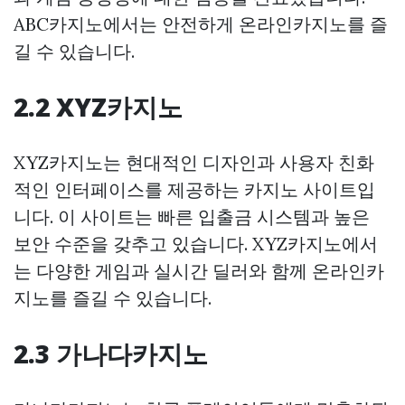
ABC카지노에서는 안전하게 온라인카지노를 즐
길 수 있습니다.
2.2 XYZ카지노
XYZ카지노는 현대적인 디자인과 사용자 친화
적인 인터페이스를 제공하는 카지노 사이트입
니다. 이 사이트는 빠른 입출금 시스템과 높은
보안 수준을 갖추고 있습니다. XYZ카지노에서
는 다양한 게임과 실시간 딜러와 함께 온라인카
지노를 즐길 수 있습니다.
2.3 가나다카지노