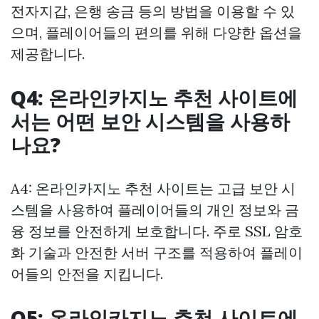
전자지갑, 은행 송금 등의 방법을 이용할 수 있
으며, 플레이어들의 편의를 위해 다양한 옵션을
제공합니다.
Q4: 온라인카지노 추천 사이트에
서는 어떤 보안 시스템을 사용하
나요?
A4: 온라인카지노 추천 사이트는 고급 보안 시
스템을 사용하여 플레이어들의 개인 정보와 금
융 정보를 안전하게 보호합니다. 주로 SSL 암호
화 기술과 안전한 서버 구조를 적용하여 플레이
어들의 안전을 지킵니다.
Q5: 온라인카지노 추천 사이트에