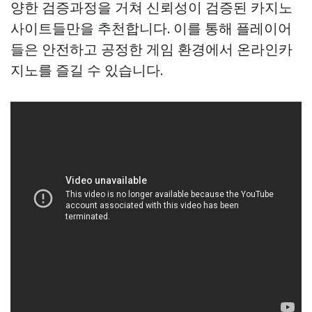
양한 검증과정을 거쳐 신뢰성이 검증된 카지노
사이트들만을 추천합니다. 이를 통해 플레이어
들은 안전하고 공정한 게임 환경에서 온라인카
지노를 즐길 수 있습니다.