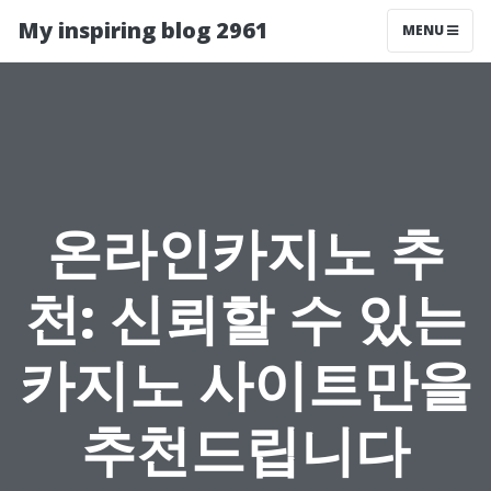
My inspiring blog 2961
MENU
온라인카지노 추
천: 신뢰할 수 있는
카지노 사이트만을
추천드립니다